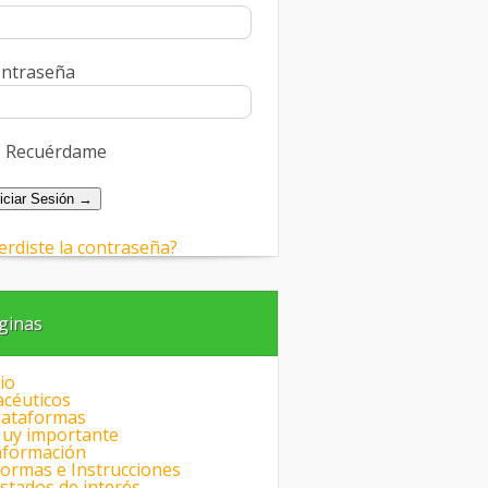
ntraseña
Recuérdame
erdiste la contraseña?
ginas
io
céuticos
lataformas
uy importante
nformación
ormas e Instrucciones
istados de interés