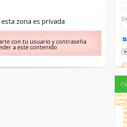
Co
 esta zona es privada
arte con tu usuario y contraseña
eder a este contenido
¿P
Pá
Inicio
Coleg
Farma
P
M
I
N
L