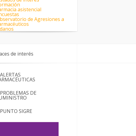
ormación
armacia asistencial
ncuestas
bservatorio de Agresiones a
armacéuticos
adanos
aces de interés
 ALERTAS
ARMACÉUTICAS
 PROBLEMAS DE
UMINISTRO
 PUNTO SIGRE