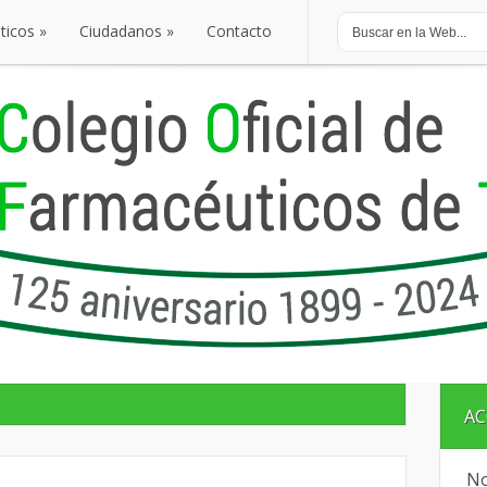
ticos
»
Ciudadanos
»
Contacto
ticos
»
Ciudadanos
»
Contacto
AC
No