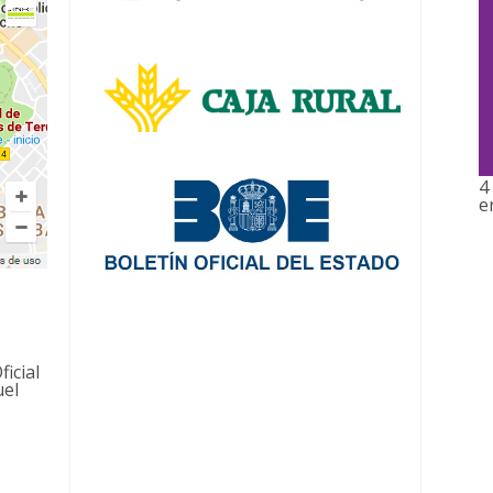
4
e
ficial
uel