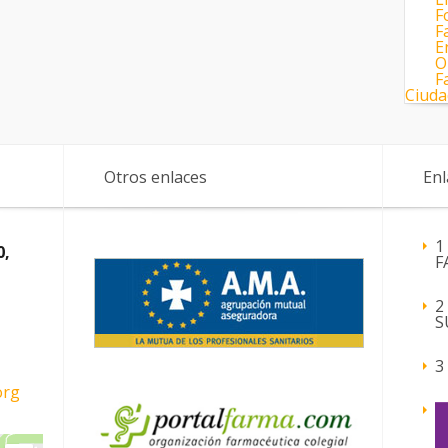
F
F
E
O
F
Ciud
Otros enlaces
Enl
1
0,
F
2
S
3
org